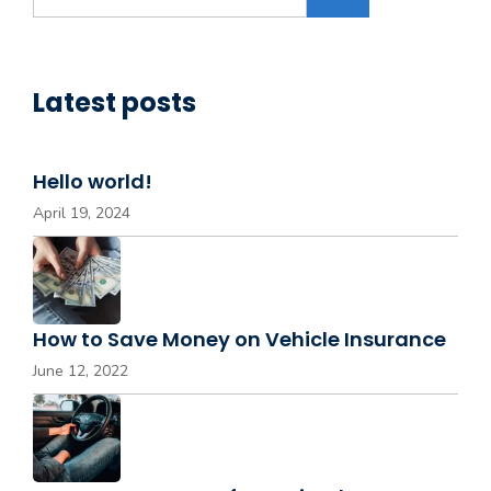
r
for:
n
a
t
Latest posts
i
v
e
Hello world!
:
April 19, 2024
How to Save Money on Vehicle Insurance
June 12, 2022