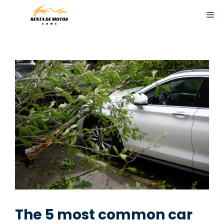
Skip
ME
to
content
The 5 most common car