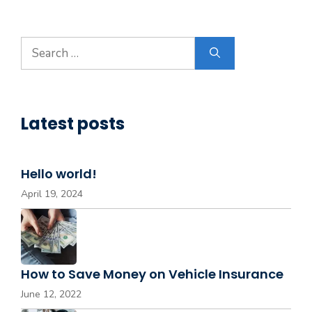
l
t
e
Search
r
for:
n
a
t
Latest posts
i
v
e
Hello world!
:
April 19, 2024
How to Save Money on Vehicle Insurance
June 12, 2022